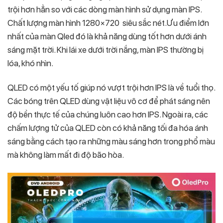
trội hơn hẳn so với các dòng màn hình sử dụng màn IPS.
Chất lượng màn hình 1280×720 siêu sắc nét.Ưu điểm lớn
nhất của màn Qled đó là khả năng dùng tốt hơn dưới ánh
sáng mặt trời. Khi lái xe dưới trời nắng, màn IPS thường bị
lóa, khó nhìn.
QLED có một yếu tố giúp nó vượt trội hơn IPS là về tuổi thọ.
Các bóng trên QLED dùng vật liệu vô cơ để phát sáng nên
độ bền thực tế của chúng luôn cao hơn IPS. Ngoài ra, các
chấm lượng tử của QLED còn có khả năng tối đa hóa ánh
sáng bằng cách tạo ra những màu sáng hơn trong phổ màu
mà không làm mất đi độ bão hòa.