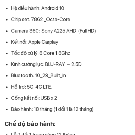
Hệ điều hành: Android 10
Chip set: 7862 _Octa-Core
Camera 360: Sony A225 AHD (Full HD)
Kết nối: Apple Carplay
Tốc độ xử lý: 8 Core 1.8Ghz
Kính cường lực: BLU-RAY – 2.5D
Bluetooth: 10_29_Built_in
Hỗ trợ: 5G, 4G LTE.
Cổng kết nối: USB x 2
Bảo hành: 18 tháng (1 đổi 1 là 12 tháng)
Chế độ bảo hành:
Lỗi 1 đổi 1 trong vòng 12 tháng.