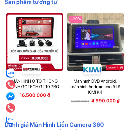
Sản phẩm tương tự
-29%
MÀN HÌNH Ô TÔ THÔNG
Màn hình DVD Android,
MINH GOTECH GT10 PRO
màn hình Android cho ô tô
KIMI K4
16.500.000
₫
4.990.000
₫
6.990.000
₫
Đánh giá Màn Hình Liền Camera 360