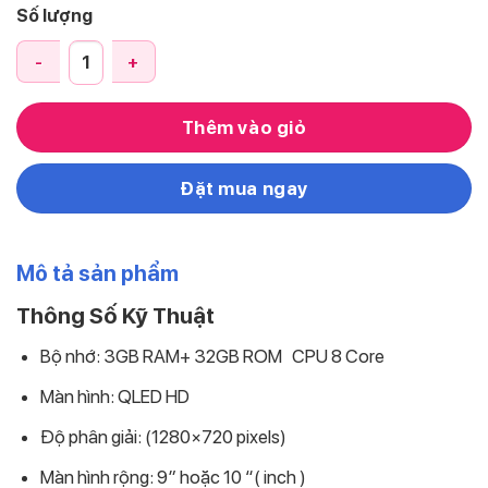
Số lượng
Màn Hình Liền Camera 360 OledPro X4S Cao Cấp Chất Lượn
Thêm vào giỏ
Đặt mua ngay
Mô tả sản phẩm
Thông Số Kỹ Thuật
Bộ nhớ: 3GB RAM+ 32GB ROM CPU 8 Core
Màn hình: QLED HD
Độ phân giải: (1280×720 pixels)
Màn hình rộng: 9″ hoặc 10 “( inch )