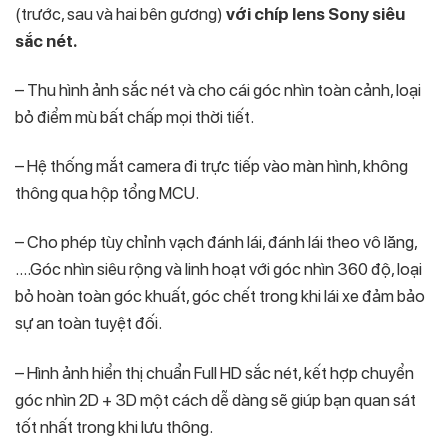
(trước, sau và hai bên gương)
với chíp lens Sony
siêu
sắc nét.
– Thu hình ảnh sắc nét và cho cái góc nhìn toàn cảnh, loại
bỏ điểm mù bất chấp mọi thời tiết.
– Hệ thống mắt camera đi trực tiếp vào màn hình, không
thông qua hộp tổng MCU.
– Cho phép tùy chỉnh vạch đánh lái, đánh lái theo vô lăng,
….Góc nhìn siêu rộng và linh hoạt với góc nhìn 360 độ, loại
bỏ hoàn toàn góc khuất, góc chết trong khi lái xe đảm bảo
sự an toàn tuyệt đối.
– Hình ảnh hiển thị chuẩn Full HD sắc nét, kết hợp chuyển
góc nhìn 2D + 3D một cách dễ dàng sẽ giúp bạn quan sát
tốt nhất trong khi lưu thông.