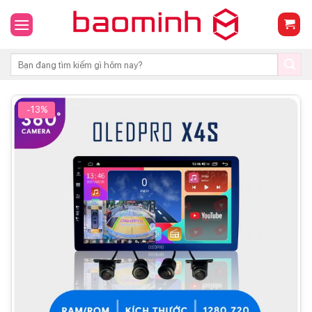
Skip
to
content
Tìm
kiếm:
-13%