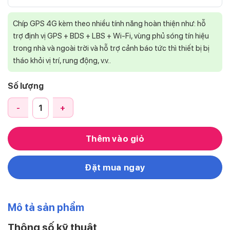
Chíp GPS 4G kèm theo nhiều tính năng hoàn thiện như: hỗ
trợ định vị GPS + BDS + LBS + Wi-Fi, vùng phủ sóng tín hiệu
trong nhà và ngoài trời và hỗ trợ cảnh báo tức thì thiết bị bị
tháo khỏi vị trí, rung động, v.v..
Số lượng
Thiết bị định vị xe máy VT02S Pro 4G | Super Mini tốt nhất s
Thêm vào giỏ
Đặt mua ngay
Mô tả sản phẩm
Thông số kỹ thuật