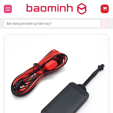
Skip
to
content
Tìm
kiếm: