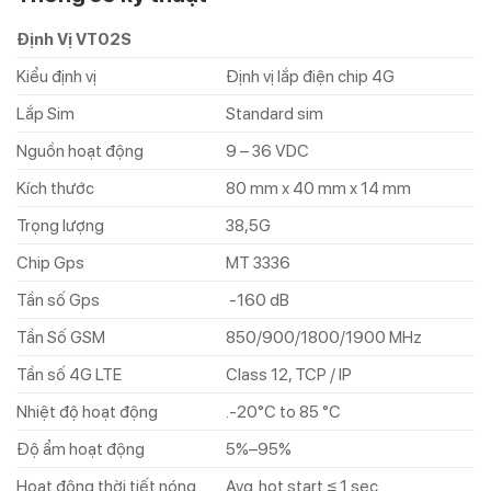
Định Vị VT02S
Kiểu định vị
Định vị lắp điện chip 4G
Lắp Sim
Standard sim
Nguồn hoạt động
9 – 36 VDC
Kích thước
80 mm x 40 mm x 14 mm
Trọng lượng
38,5G
Chip Gps
MT 3336
Tần số Gps
-160 dB
Tần Số GSM
850/900/1800/1900 MHz
Tần số 4G LTE
Class 12, TCP / IP
Nhiệt độ hoạt động
.-20°C to 85 °C
Độ ẩm hoạt động
5%–95%
Hoạt động thời tiết nóng
Avg. hot start ≤ 1 sec