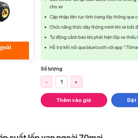
cho xe
Cập nhập liên tục tình trạng lốp thông qua 
Chức năng thức dậy thông minh khi xe bắt đầ
Tự động cảnh báo khi phát hiện lốp xe thiếu
Hỗ trợ kết nối qua bluetooth với app “70ma
Số lượng
Cảm biến áp suất lốp Xiaomi 70mai van ngoà
Thêm vào giỏ
Đặt
áp suất lốp van ngoài 70mai