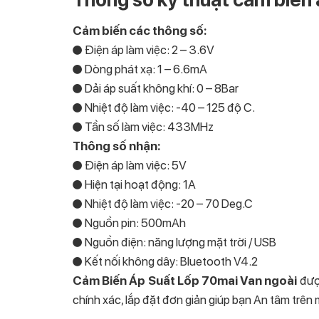
Cảm biến các thông số:
● Điện áp làm việc: 2 – 3.6V
● Dòng phát xạ: 1 – 6.6mA
● Dải áp suất không khí: 0 – 8Bar
● Nhiệt độ làm việc: -40 – 125 độ C.
● Tần số làm việc: 433MHz
Thông số nhận:
● Điện áp làm việc: 5V
● Hiện tại hoạt động: 1A
● Nhiệt độ làm việc: -20 – 70 Deg.C
● Nguồn pin: 500mAh
● Nguồn điện: năng lượng mặt trời / USB
● Kết nối không dây: Bluetooth V4.2
Cảm Biến Áp Suất Lốp 70mai Van ngoài
đượ
chính xác, lắp đặt đơn giản giúp bạn An tâm trê