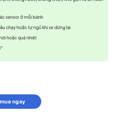
các sensor ở mỗi bánh
u chạy hoặc tự ngủ khi xe dừng lại
 hơi hoặc quá nhiệt
i”
i số lượng
 mua ngay