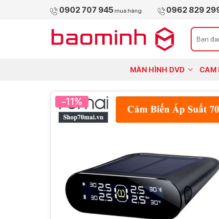
Skip
0902 707 945
0962 829 29
mua hàng
to
content
Tìm
kiếm:
MÀN HÌNH DVD
CAM 
-11%