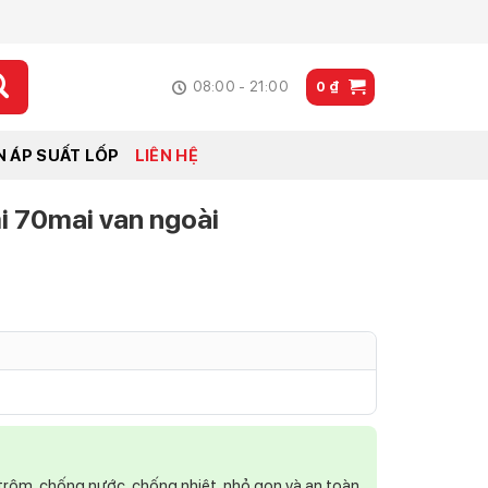
08:00 - 21:00
0
₫
N ÁP SUẤT LỐP
LIÊN HỆ
i 70mai van ngoài
trộm, chống nước, chống nhiệt, nhỏ gọn và an toàn