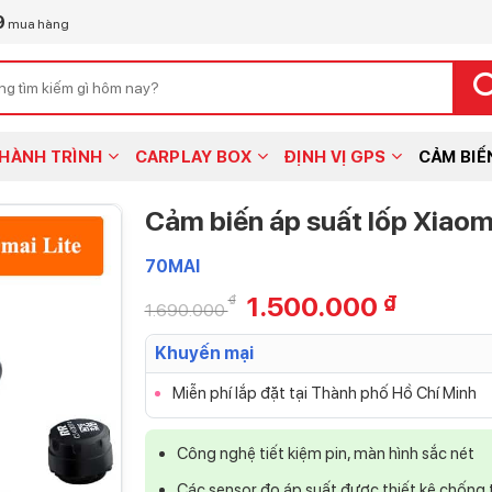
9
mua hàng
HÀNH TRÌNH
CARPLAY BOX
ĐỊNH VỊ GPS
CẢM BIẾ
Cảm biến áp suất lốp Xiaom
70MAI
1.500.000
₫
₫
1.690.000
Khuyến mại
Miễn phí lắp đặt tại Thành phố Hồ Chí Minh
Công nghệ tiết kiệm pin, màn hình sắc nét
Các sensor đo áp suất được thiết kê chống 