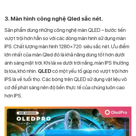
3. Màn hình công nghệ Qled sắc nét.
Sản phẩm dùng những công nghệ màn QLED – bước tiến
vượt trội hơn hẳn so với các dòng màn hình sử dụng màn
IPS. Chất lượng màn hình 1280×720 siêu sắc nét. Ưu điểm
lớn nhất của màn Qled đó là khả năng dùng tốt hơn dưới
ánh sáng mặt trời. Khi lái xe dưới trời nắng, màn IPS thường
bị lóa, khó nhìn.
QLED
có một yếu tố giúp nó vượt trội hơn
IPS là về tuổi thọ. Các bóng trên QLED sử dụng vật liệu vô
cơ để phát sáng nên độ bền thực tế của chúng luôn cao
hơn IPS.