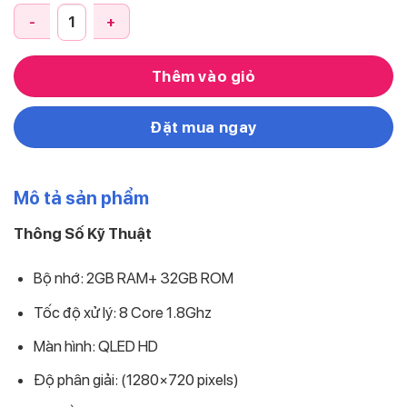
Màn Hình DVD Android OledPro A5 “Chất Lượng Thật Giá Trị 
Thêm vào giỏ
Đặt mua ngay
Mô tả sản phẩm
Thông Số Kỹ Thuật
Bộ nhớ: 2GB RAM+ 32GB ROM
Tốc độ xử lý: 8 Core 1.8Ghz
Màn hình: QLED HD
Độ phân giải: (1280×720 pixels)